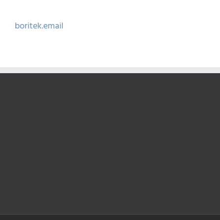
Kihagyás
boritek.email