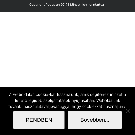
Copyright flodesign 2017 | Minden jog fenntartva |
A weboldalon cookie-kat használunk, amik segítenek minket a
lehető legjobb szolgáltatások nyújtásában. Weboldalunk
további használatával jóváhagyja, hogy cookie-kat használjunk.
RENDBEN
Bővebben...