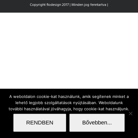
Copyright flodesign 2017 | Minden jog fenntartva |
A weboldalon cookie-kat használunk, amik segítenek minket a
lehető legjobb szolgáltatások nyújtásában. Weboldalunk
további használatával jóváhagyja, hogy cookie-kat használjunk.
RENDBEN
Bővebben...