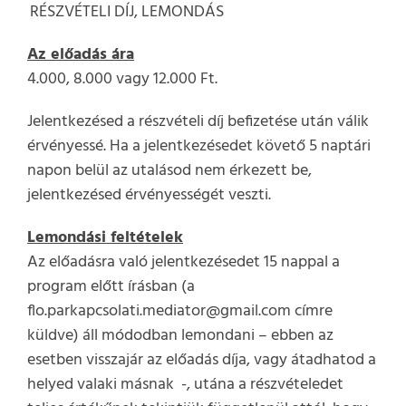
Kihagyás
.
RÉSZVÉTELI DÍJ, LEMONDÁS
Az előadás ára
4.000, 8.000 vagy 12.000 Ft.
Jelentkezésed a részvételi díj befizetése után válik
érvényessé. Ha a jelentkezésedet követő 5 naptári
napon belül az utalásod nem érkezett be,
jelentkezésed érvényességét veszti.
Lemondási feltételek
Az előadásra való jelentkezésedet 15 nappal a
program előtt írásban (a
flo.parkapcsolati.mediator@gmail.com címre
küldve) áll módodban lemondani – ebben az
esetben visszajár az előadás díja, vagy átadhatod a
helyed valaki másnak -, utána a részvételedet