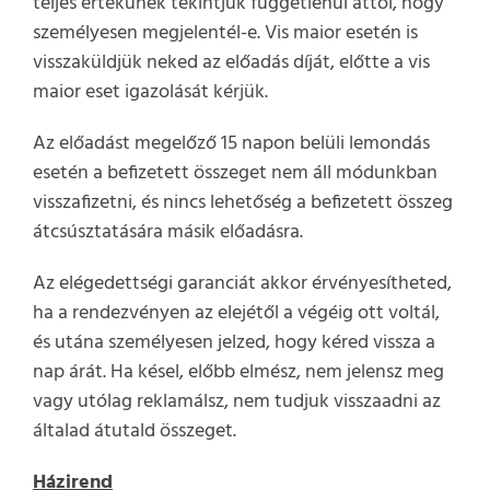
teljes értékűnek tekintjük függetlenül attól, hogy
személyesen megjelentél-e. Vis maior esetén is
visszaküldjük neked az előadás díját, előtte a vis
maior eset igazolását kérjük.
Az előadást megelőző 15 napon belüli lemondás
esetén a befizetett összeget nem áll módunkban
visszafizetni, és nincs lehetőség a befizetett összeg
átcsúsztatására másik előadásra.
Az elégedettségi garanciát akkor érvényesítheted,
ha a rendezvényen az elejétől a végéig ott voltál,
és utána személyesen jelzed, hogy kéred vissza a
nap árát. Ha késel, előbb elmész, nem jelensz meg
vagy utólag reklamálsz, nem tudjuk visszaadni az
általad átutald összeget.
Házirend