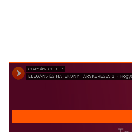
További jó társkeresést! 🙂
Flo