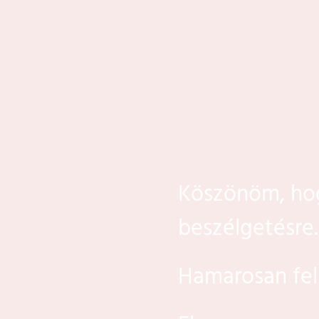
Köszönöm, hog
beszélgetésre
Hamarosan felh