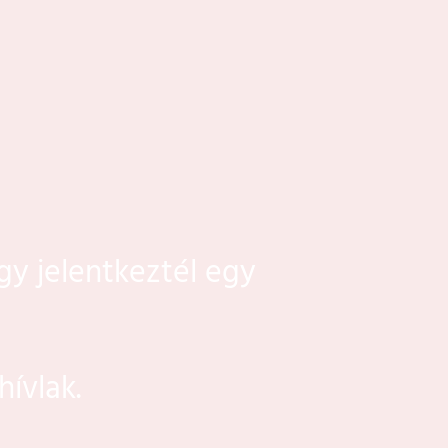
y jelentkeztél egy
.
ívlak.