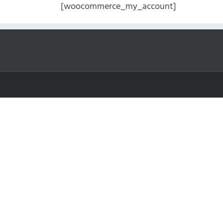
Kihagyás
[woocommerce_my_account]