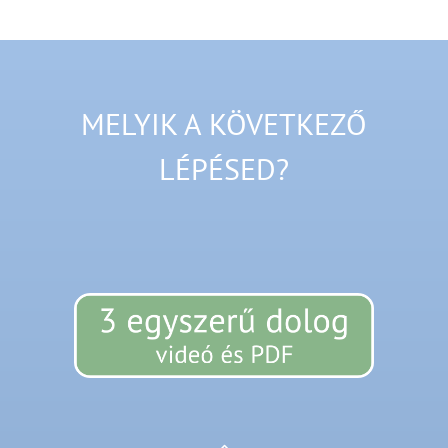
Kihagyás
MELYIK A KÖVETKEZŐ
LÉPÉSED?