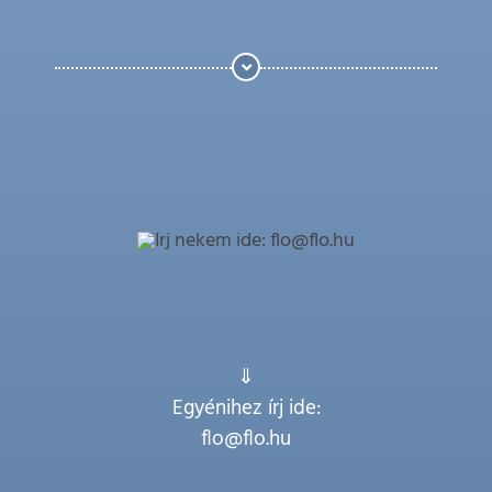
⇓
Egyénihez írj ide:
flo@flo.hu