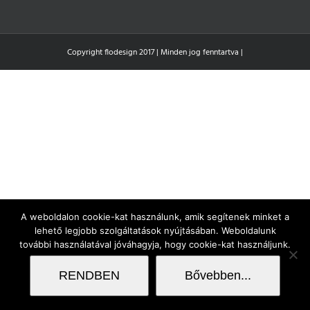
Copyright flodesign 2017 | Minden jog fenntartva |
A weboldalon cookie-kat használunk, amik segítenek minket a
lehető legjobb szolgáltatások nyújtásában. Weboldalunk
további használatával jóváhagyja, hogy cookie-kat használjunk.
RENDBEN
Bővebben...