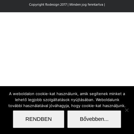
Copyright flodesign 2017 | Minden jog fenntartva |
A weboldalon cookie-kat használunk, amik segítenek minket a
lehető legjobb szolgáltatások nyújtásában. Weboldalunk
további használatával jóváhagyja, hogy cookie-kat használjunk.
RENDBEN
Bővebben...