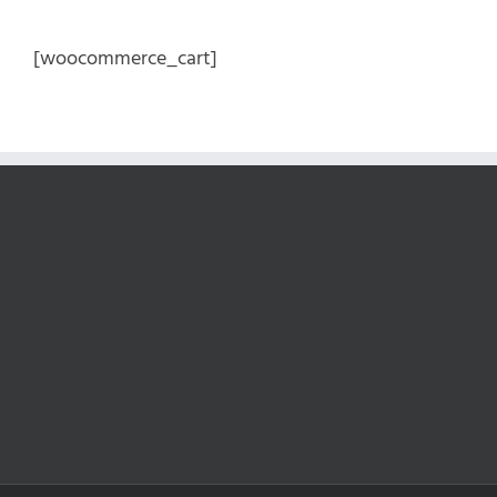
Kihagyás
[woocommerce_cart]