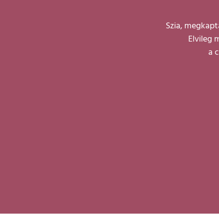
Kihagyás
Szia, megkapta
Elvileg 
a c