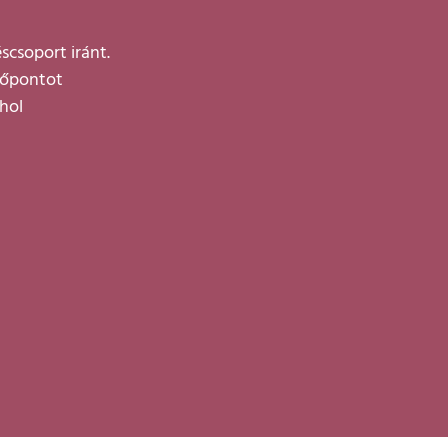
scsoport iránt.
időpontot
ahol