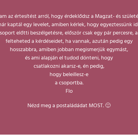
m az értesítést arról, hogy érdeklődsz a Magzat- és születé
már kaptál egy levelet, amiben kérlek, hogy egyeztessünk 
soport előtti beszélgetésre, először csak egy pár percesre, 
felteheted a kérdéseidet, ha vannak, azután pedig egy
hosszabbra, amiben jobban megismerjük egymást,
és ami alapján el tudod dönteni, hogy
csatlakozni akarsz-e, én pedig,
hogy beleillesz-e
a csoportba.
Flo
Nézd meg a postaládádat MOST. 🙂