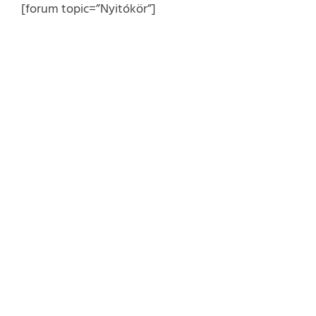
Kihagyás
[forum topic=”Nyitókör”]