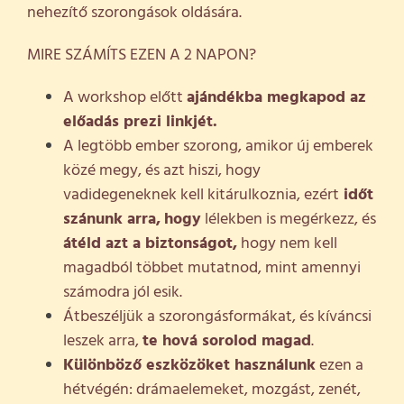
nehezítő szorongások oldására.
MIRE SZÁMÍTS EZEN A 2 NAPON?
A workshop előtt
ajándékba megkapod az
előadás prezi linkjét.
A legtöbb ember szorong, amikor új emberek
közé megy, és azt hiszi, hogy
vadidegeneknek kell kitárulkoznia, ezért
időt
szánunk arra,
hogy
lélekben is megérkezz, és
átéld azt a biztonságot,
hogy nem kell
magadból többet mutatnod, mint amennyi
számodra jól esik.
Átbeszéljük a szorongásformákat, és kíváncsi
leszek arra,
te hová sorolod magad
.
Különböző eszközöket használunk
ezen a
hétvégén: drámaelemeket, mozgást, zenét,