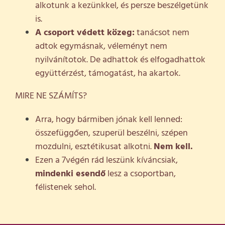
alkotunk a kezünkkel, és persze beszélgetünk
is.
A csoport védett közeg:
tanácsot nem
adtok egymásnak, véleményt nem
nyilvánítotok. De adhattok és elfogadhattok
együttérzést, támogatást, ha akartok.
MIRE NE SZÁMÍTS?
Arra, hogy bármiben jónak kell lenned:
összefüggően, szuperül beszélni, szépen
mozdulni, esztétikusat alkotni.
Nem kell.
Ezen a 7végén rád leszünk kíváncsiak,
mindenki esendő
lesz a csoportban,
félistenek sehol.