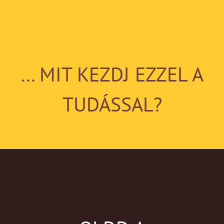
… MIT KEZDJ EZZEL A
TUDÁSSAL?