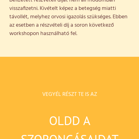
befizetett részvételi díjat nem áll módomban
visszafizetni. Kivételt képez a betegség miatti
távollét, melyhez orvosi igazolás szükséges. Ebben
az esetben a részvételi díj a soron következő
workshopon használható fel.
VEGYÉL RÉSZT TE IS AZ
OLDD A