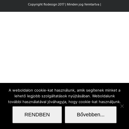
Copyright flodesign 2017 | Minden jog fenntartva |
A weboldalon cookie-kat használunk, amik segítenek minket a
lehető legjobb szolgáltatások nyújtásában. Weboldalunk
további használatával jóváhagyja, hogy cookie-kat használjunk.
RENDBEN
Bővebben...