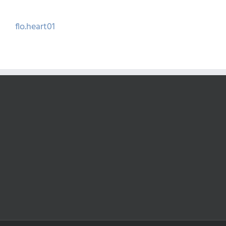
Kihagyás
flo.heart01