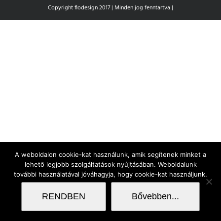
Copyright flodesign 2017 | Minden jog fenntartva |
A weboldalon cookie-kat használunk, amik segítenek minket a
lehető legjobb szolgáltatások nyújtásában. Weboldalunk
további használatával jóváhagyja, hogy cookie-kat használjunk.
RENDBEN
Bővebben...