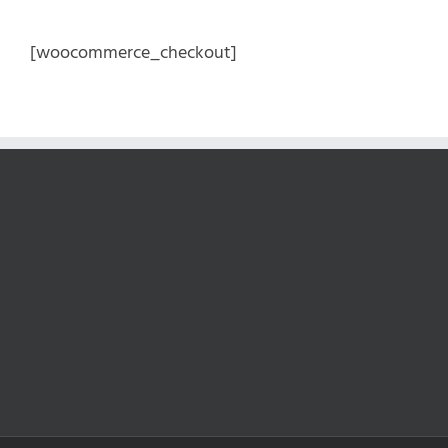
Kihagyás
[woocommerce_checkout]