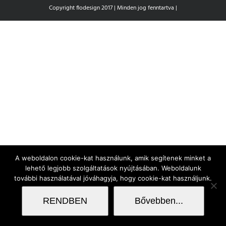
Copyright flodesign 2017 | Minden jog fenntartva |
A weboldalon cookie-kat használunk, amik segítenek minket a
lehető legjobb szolgáltatások nyújtásában. Weboldalunk
további használatával jóváhagyja, hogy cookie-kat használjunk.
RENDBEN
Bővebben...