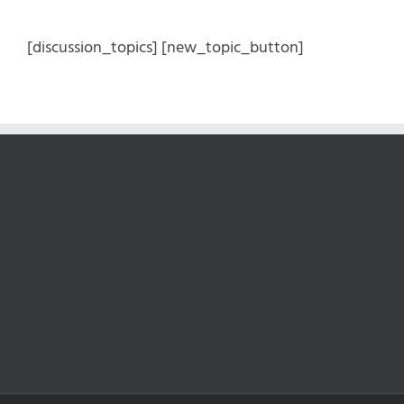
Kihagyás
[discussion_topics] [new_topic_button]