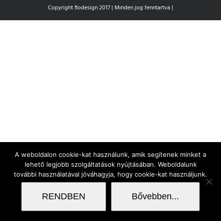
Copyright flodesign 2017 | Minden jog fenntartva |
A weboldalon cookie-kat használunk, amik segítenek minket a
lehető legjobb szolgáltatások nyújtásában. Weboldalunk
további használatával jóváhagyja, hogy cookie-kat használjunk.
RENDBEN
Bővebben...