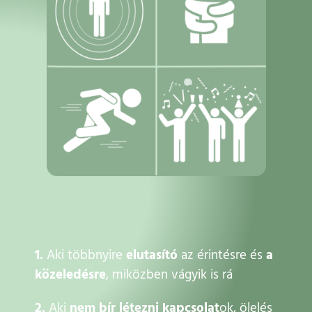
1.
Aki többnyire
elutasító
az érintésre és
a
közeledésre
, miközben vágyik is rá
2.
Aki
nem bír létezni kapcsolat
ok, ölelés