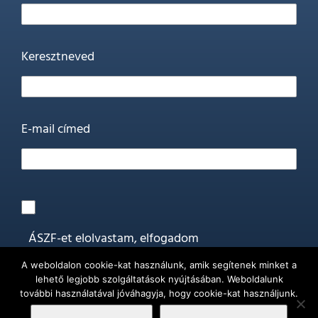
Keresztneved
E-mail címed
ÁSZF-et elolvastam, elfogadom
A weboldalon cookie-kat használunk, amik segítenek minket a
Általános szerződési feltételek
lehető legjobb szolgáltatások nyújtásában. Weboldalunk
további használatával jóváhagyja, hogy cookie-kat használjunk.
Ott leszek >>