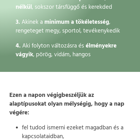
nélkül
, sokszor társfüggő és kerekded
3.
Akinek a
minimum a tökéletesség
,
rengeteget megy, sportol, tevékenykedik
4.
Aki folyton változásra és
élményekre
vágyik
, pörög, vidám, hangos
Ezen a napon végigbeszéljük az
alaptípusokat olyan mélységig, hogy a nap
végére:
fel tudod ismerni ezeket magadban és a
kapcsolataidban,